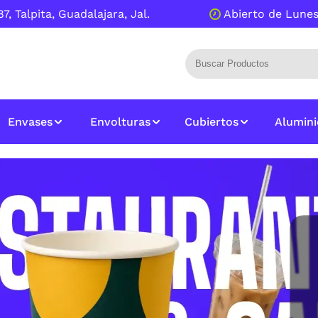
7, Talpita, Guadalajara, Jal.
Abierto de Lunes
Envases
Envolturas
Cubiertos
Alumini