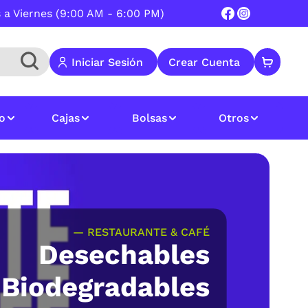
 a Viernes (9:00 AM - 6:00 PM)
 Iniciar Sesión  
 Crear Cuenta  
o
Cajas
Bolsas
Otros
— RESTAURANTE & CAFÉ
Desechables
Biodegradables