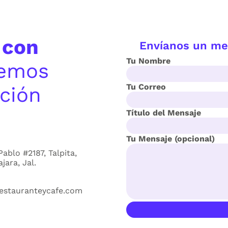
 con
Envíanos un men
Tu Nombre
remos
Tu Correo
ción
Título del Mensaje
Tu Mensaje (opcional)
Pablo #2187, Talpita,
jara, Jal.
estaurante
ycafe.com