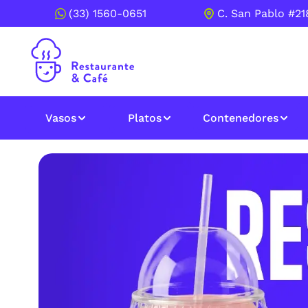
(33) 1560-0651
C. San Pablo #218
Vasos
Platos
Contenedores