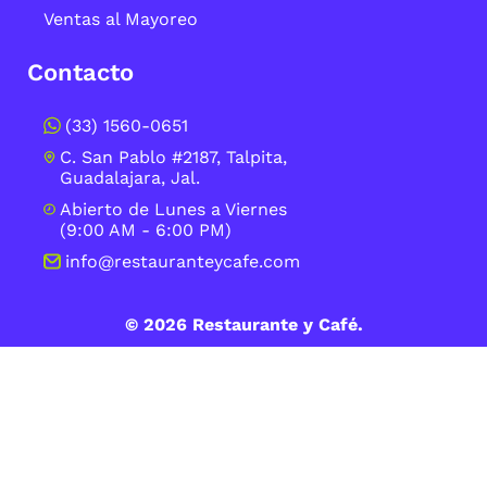
Ventas al Mayoreo
Contacto
(33) 1560-0651
C. San Pablo #2187, Talpita,
Guadalajara, Jal.
Abierto de Lunes a Viernes
(9:00 AM - 6:00 PM)
info@restauranteycafe.com
© 2026 Restaurante y Café.