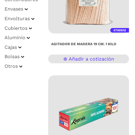
Envases
Envolturas
Cubiertos
47101512
Aluminio
AGITADOR DE MADERA 19 CM. 1 KILO
Cajas
Bolsas
⊕ Añadir a cotización
Otros
Agitadores de Madera Natural –
Paquete de 1 kg (Aprox. 1,000 Piezas)
Lleva la presentación de tu barra de
café o estación de bebidas al siguiente
nivel con nuestros agitadores de
madera premium. Son la alternativa
perfecta y 100% biodegradable a los
mezcladores de plástico, ideales para
negocios que buscan reducir su huella
ambiental sin sacrificar calidad.
Características Principales: Eco-
Friendly: Fabricados con madera natural
renovable. Son compostables y no
generan residuos plásticos nocivos.
Resistencia Superior: A diferencia del