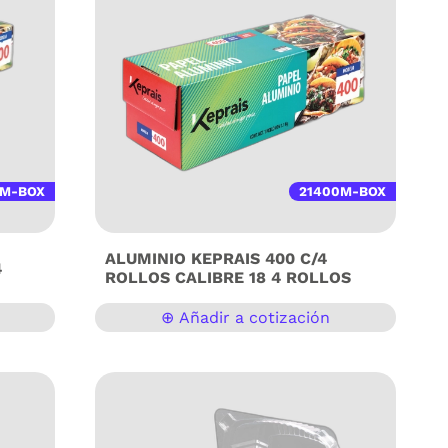
0M-BOX
21400M-BOX
ALUMINIO KEPRAIS 400 C/4
4
ROLLOS CALIBRE 18 4 ROLLOS
⊕ Añadir a cotización
ón
Aluminio Keprais Profesional – Paquete con
tencia
4 Rollos (Modelo 400) El Papel Aluminio
u
Keprais Modelo 400 es la herramienta
bilidad
definitiva para cocinas industriales, servicios
ntos
de banquetes y procesos de horneado
lidad
exigentes. Con un calibre 18, este aluminio
eger tus
ofrece una barrera de protección superior