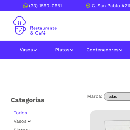
(33) 1560-0651
C. San Pablo #218
Vasos
Platos
Contenedores
Marca:
Categorías
Todos
Vasos