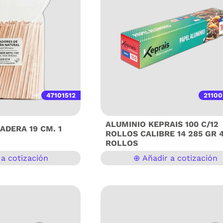
47101512
2110
ALUMINIO KEPRAIS 100 C/12
ADERA 19 CM. 1
ROLLOS CALIBRE 14 285 GR 
ROLLOS
a cotización
⊕ Añadir a cotización
a Natural – Paquete de 1
El Papel Aluminio Keprais es la soluci
as) Lleva la presentación
profesional para quienes buscan resis
o estación de bebidas al
y versatilidad en la cocina. Gracias a s
nuestros agitadores de
espesor de 14 micras, ofrece una dura
la alternativa perfecta
superior que permite manipular alime
e a los mezcladores de
con seguridad, manteniendo la flexibi
ra negocios que buscan
necesaria para envolver, cubrir o prot