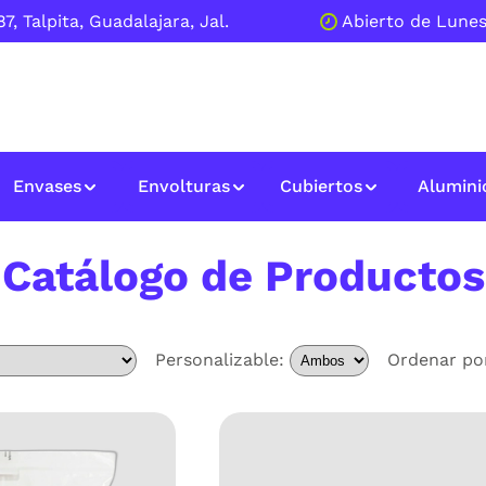
7, Talpita, Guadalajara, Jal.
Abierto de Lunes
Envases
Envolturas
Cubiertos
Alumini
Catálogo de Productos
Personalizable:
Ordenar po