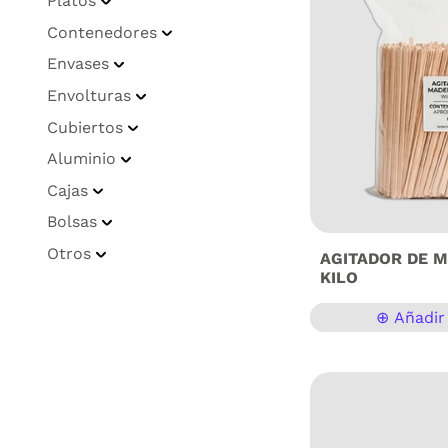
Platos
Contenedores
Envases
Envolturas
Cubiertos
Aluminio
Cajas
Bolsas
Otros
AGITADOR DE M
KILO
⊕ Añadir 
Agitadores de Mader
kg (Aprox. 1,000 Piez
de tu barra de café 
siguiente nivel con 
madera premium. Son 
y 100% biodegradabl
plástico, ideales pa