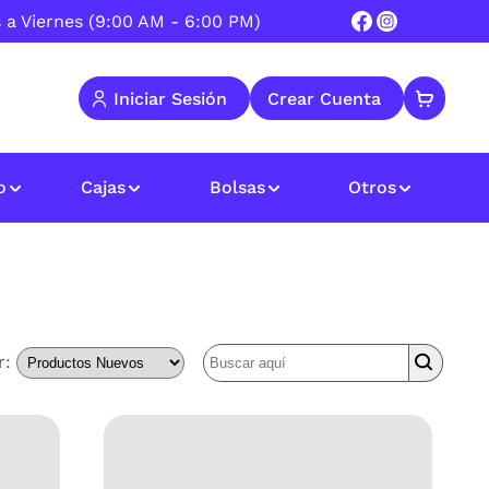
 a Viernes (9:00 AM - 6:00 PM)
 Iniciar Sesión  
 Crear Cuenta  
o
Cajas
Bolsas
Otros
r: