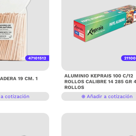
47101512
2110
ALUMINIO KEPRAIS 100 C/12
ADERA 19 CM. 1
ROLLOS CALIBRE 14 285 GR 
ROLLOS
a cotización
⊕ Añadir a cotización
a Natural – Paquete de 1
El Papel Aluminio Keprais es la soluci
as) Lleva la presentación
profesional para quienes buscan resis
o estación de bebidas al
y versatilidad en la cocina. Gracias a s
nuestros agitadores de
espesor de 14 micras, ofrece una dura
la alternativa perfecta
superior que permite manipular alime
e a los mezcladores de
con seguridad, manteniendo la flexibi
ra negocios que buscan
necesaria para envolver, cubrir o prot