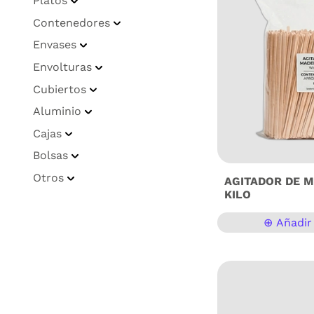
Platos
Contenedores
Envases
Envolturas
Cubiertos
Aluminio
Cajas
Bolsas
Otros
AGITADOR DE M
KILO
⊕ Añadir 
Agitadores de Mader
kg (Aprox. 1,000 Piez
de tu barra de café 
siguiente nivel con 
madera premium. Son 
y 100% biodegradabl
plástico, ideales pa