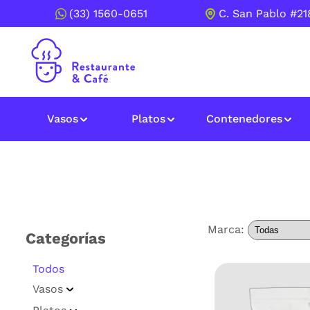
(33) 1560-0651
C. San Pablo #218
Vasos
Platos
Contenedores
Marca:
Categorías
Todos
Vasos