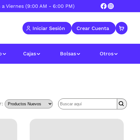
 a Viernes (9:00 AM - 6:00 PM)
 Iniciar Sesión  
 Crear Cuenta  
o
Cajas
Bolsas
Otros
r: