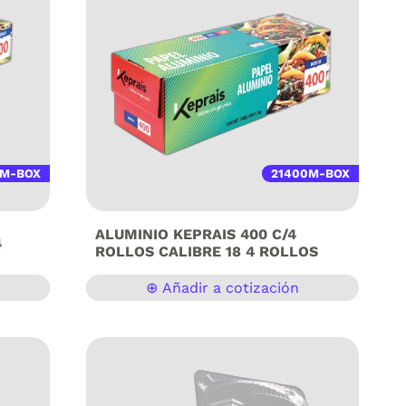
0M-BOX
21400M-BOX
ALUMINIO KEPRAIS 400 C/4
4
ROLLOS CALIBRE 18 4 ROLLOS
⊕ Añadir a cotización
ón
Aluminio Keprais Profesional – Paquete con
tencia
4 Rollos (Modelo 400) El Papel Aluminio
u
Keprais Modelo 400 es la herramienta
bilidad
definitiva para cocinas industriales, servicios
ntos
de banquetes y procesos de horneado
lidad
exigentes. Con un calibre 18, este aluminio
eger tus
ofrece una barrera de protección superior