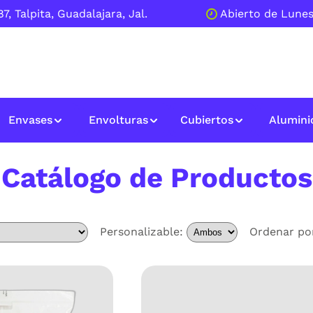
7, Talpita, Guadalajara, Jal.
Abierto de Lunes
Envases
Envolturas
Cubiertos
Alumini
Catálogo de Productos
Personalizable:
Ordenar po